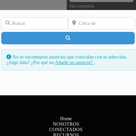
Sin categoría
Buscar
Cerca de
Buscar
No se encontraron anuncios que coincidan con tu selección.
¿Algo falta? ¿Por qué no
Añadir un anuncio?
.
Home
NOSOTROS
CONECTADOS
RECURSOS